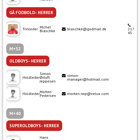
GÅ FODBOLD- HERRER
Michel
Trinleder
blaschke@godmail.dk
21742
Blaschke
45
M+32
OLDBOYS- HERRER
Simon
simon-
Holdleder
Ørtoft
manager@hotmail.com
Jeppesen
Morten
Holdleder
morten.rwp@velux.com
Pedersen
M+40
SUPEROLDBOYS- HERRER
Hans