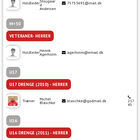
Stougaar
Holdleder
75753691@mail.dk
d
Andersen
M+50
VETERANER- HERRER
Henrik
Holdleder
agerholm@email.dk
Agerholm
U17
U17 DRENGE (2010) - HERRER
Michel
Træner
blaschke@godmail.dk
21742
Blaschke
45
U16
U16 DRENGE (2011) - HERRER