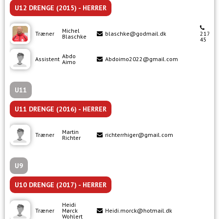
U12 DRENGE (2015) - HERRER
Michel
Træner
blaschke@godmail.dk
21742
Blaschke
45
Abdo
Assistent
Abdoimo2022@gmail.com
Aimo
U11
U11 DRENGE (2016) - HERRER
Martin
Træner
richterrhiger@gmail.com
Richter
U9
U10 DRENGE (2017) - HERRER
Heidi
Træner
Mørck
Heidi.morck@hotmail.dk
Wohlert