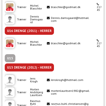
Michel
Træner
blaschke@godmail.dk
21742
Blaschke
45
Dennis
Dennis.damsgaard@hotmail.
Træner
Damsgaa
com
rd
U16 DRENGE (2011) - HERRER
Michel
Træner
blaschke@godmail.dk
21742
Blaschke
45
U15
U15 DRENGE (2012) - HERRER
Jens
Træner
Jenskrogh@hotmail.com
Krogh
Morten
mortenlauritsen1982@gmail.
Træner
Andsbjerg
com
Lauritsen
Rasmus
Buhl
rasmus.buhl.christiansen@g
Træner