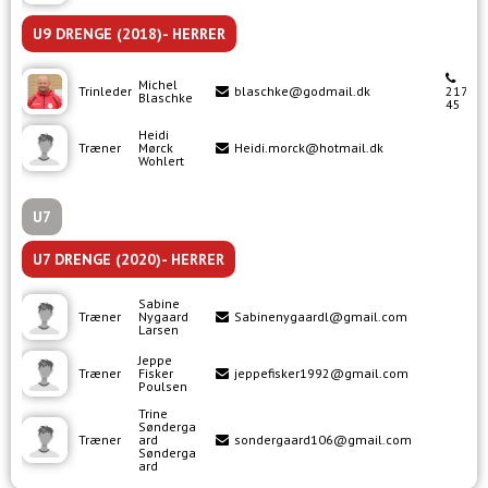
U9 DRENGE (2018)- HERRER
Michel
Trinleder
blaschke@godmail.dk
21742
Blaschke
45
Heidi
Træner
Mørck
Heidi.morck@hotmail.dk
Wohlert
U7
U7 DRENGE (2020)- HERRER
Sabine
Træner
Nygaard
Sabinenygaardl@gmail.com
Larsen
Jeppe
Træner
Fisker
jeppefisker1992@gmail.com
Poulsen
Trine
Sønderga
Træner
ard
sondergaard106@gmail.com
Sønderga
ard