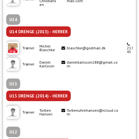
Christians
mail.com
en
U14
U14 DRENGE (2013) - HERRER
Michel
Træner
blaschke@godmail.dk
21742
Blaschke
45
Daniel
danielkarlsson188@gmail.co
Træner
Karlsson
m
U13
U13 DRENGE (2014) - HERRER
Torben
Torbenuhrehansen@icloud.co
Træner
Hansen
m
U12