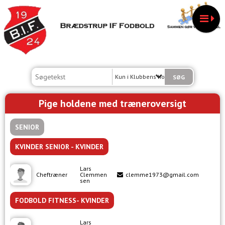
Kun i Klubbens hold
Pige holdene med træneroversigt
SENIOR
KVINDER SENIOR - KVINDER
Lars
+
Cheftræner
Clemmen
clemme1973@gmail.com
2
sen
1
FODBOLD FITNESS- KVINDER
Lars