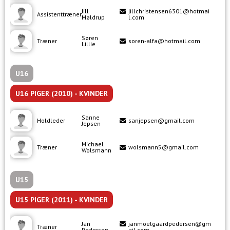
Jill
jillchristensen6301@hotmai
Assistenttræner
Møldrup
l.com
Søren
Træner
soren-alfa@hotmail.com
Lillie
U16
U16 PIGER (2010) - KVINDER
Sanne
Holdleder
sanjepsen@gmail.com
Jepsen
Michael
Træner
wolsmann5@gmail.com
Wolsmann
U15
U15 PIGER (2011) - KVINDER
Jan
janmoelgaardpedersen@gm
Træner
Pedersen
ail.com