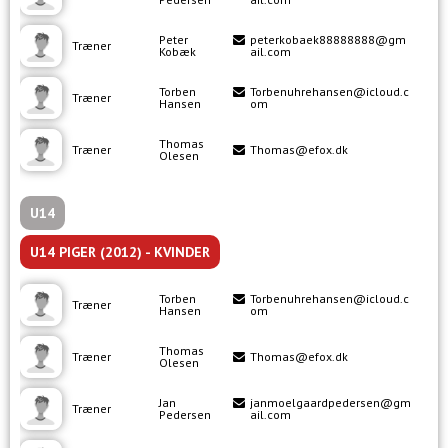
Peter
peterkobaek88888888@gm
Træner
Kobæk
ail.com
Torben
Torbenuhrehansen@icloud.c
Træner
Hansen
om
Thomas
Træner
Thomas@efox.dk
Olesen
U14
U14 PIGER (2012) - KVINDER
Torben
Torbenuhrehansen@icloud.c
Træner
Hansen
om
Thomas
Træner
Thomas@efox.dk
Olesen
Jan
janmoelgaardpedersen@gm
Træner
Pedersen
ail.com