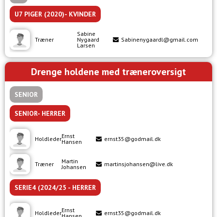
U7 PIGER (2020)- KVINDER
Sabine
Træner
Nygaard
Sabinenygaardl@gmail.com
Larsen
Drenge holdene med træneroversigt
SENIOR
SENIOR- HERRER
Ernst
Holdleder
ernst35@godmail.dk
Hansen
Martin
Træner
martinsjohansen@live.dk
Johansen
SERIE4 (2024/25 - HERRER
Ernst
Holdleder
ernst35@godmail.dk
Hansen