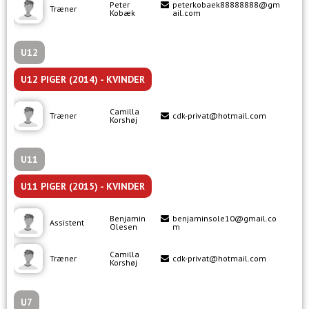
Peter
peterkobaek88888888@gm
Træner
Kobæk
ail.com
U12
U12 PIGER (2014) - KVINDER
Camilla
Træner
cdk-privat@hotmail.com
Korshøj
U11
U11 PIGER (2015) - KVINDER
Benjamin
benjaminsole10@gmail.co
Assistent
Olesen
m
Camilla
Træner
cdk-privat@hotmail.com
Korshøj
U7