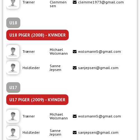
+
Træner
Clemmen
clemme1973@gmail.com
2
sen
1
U18
U18 PIGER (2008) - KVINDER
Michael
Træner
wolsmann5@gmail.com
Wolsmann
Sanne
Holdleder
sanjepsen@gmail.com
Jepsen
U17
U17 PIGER (2009) - KVINDER
Michael
Træner
wolsmann5@gmail.com
Wolsmann
Sanne
Holdleder
sanjepsen@gmail.com
Jepsen