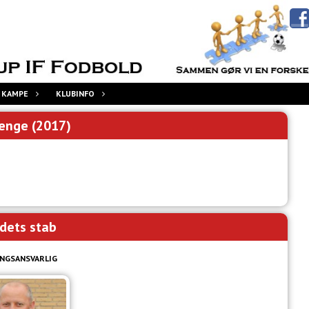
 KAMPE
KLUBINFO
enge (2017)
dets stab
NGSANSVARLIG