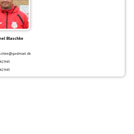
hel Blaschke
schke@godmail.dk
42945
42945