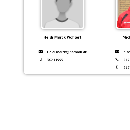
Heidi Mørck Wohlert
Mic
Heidi.morck@hotmail.dk
bla
30244995
217
217