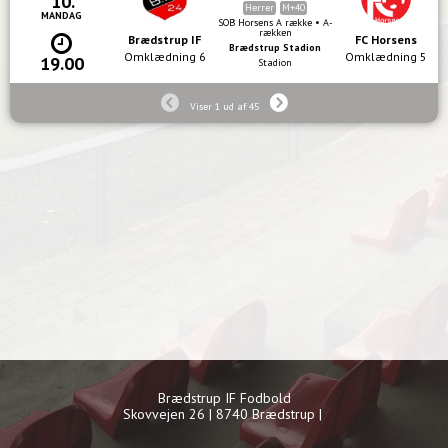
10.
Herrer
M+40
MANDAG
SOB Horsens A række • A-
rækken
Brædstrup IF
FC Horsens
Brædstrup Stadion
Omklædning 6
Omklædning 5
19.00
Stadion
Viser 1 ud af 45
Brædstrup IF Fodbold
Skovvejen 26 | 8740 Brædstrup |